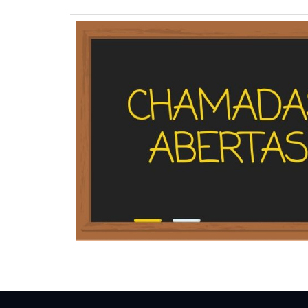
Contato
Rua Major Gote, 808 - Caiçaras
38702-054 - Patos de Minas, MG